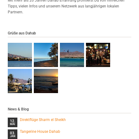
Mit mehr als 20 Jahren Dahab Erfahrung profitierst Du von hilfreichen
Tipps, vielen Infos und unserem Netzwerk aus langjährigen lokalen
Partnern.
Grüße aus Dahab
News & Blog
Direktflüge Sharm el Sheikh
12.
MAI
Tangerine House Dahab
03.
JAN