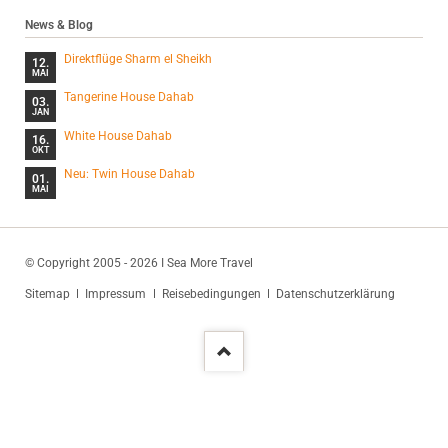
News & Blog
Direktflüge Sharm el Sheikh
12.
MAI
Tangerine House Dahab
03.
JAN
White House Dahab
16.
OKT
Neu: Twin House Dahab
01.
MAI
© Copyright 2005 - 2026 I Sea More Travel
Navigation
Sitemap
Impressum
Reisebedingungen
Datenschutzerklärung
überspringen