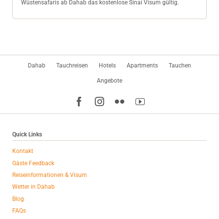
Wüstensafaris ab Dahab das kostenlose Sinai Visum gültig.
Navigation
Dahab
Tauchreisen
Hotels
Apartments
Tauchen
überspringen
Angebote
Quick Links
Kontakt
Gäste Feedback
Reiseinformationen & Visum
Wetter in Dahab
Blog
FAQs