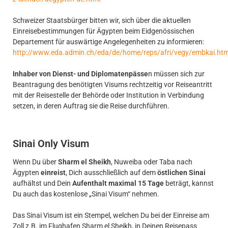
Schweizer Staatsbürger bitten wir, sich über die aktuellen
Einreisebestimmungen für Ägypten beim Eidgenössischen
Departement für auswärtige Angelegenheiten zu informieren:
http://www.eda.admin.ch/eda/de/home/reps/afri/vegy/embkai.htm
Inhaber von Dienst- und Diplomatenpässe
n müssen sich zur
Beantragung des benötigten Visums rechtzeitig vor Reiseantritt
mit der Reisestelle der Behörde oder Institution in Verbindung
setzen, in deren Auftrag sie die Reise durchführen.
Sinai Only Visum
Wenn Du über
Sharm el Sheikh
, Nuweiba oder Taba nach
Ägypten
einreist
, Dich ausschließlich auf dem
östlichen Sinai
aufhältst und Dein
Aufenthalt maximal 15 Tage
beträgt, kannst
Du auch das kostenlose „Sinai Visum“ nehmen.
Das Sinai Visum ist ein Stempel, welchen Du bei der Einreise am
Zoll z.B. im Flughafen Sharm el Sheikh, in Deinen Reisepass