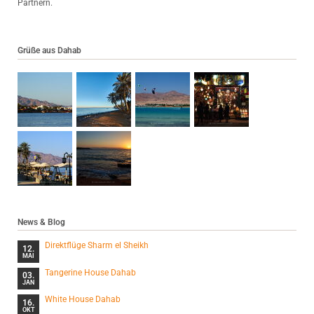
Partnern.
Grüße aus Dahab
News & Blog
Direktflüge Sharm el Sheikh
12.
MAI
Tangerine House Dahab
03.
JAN
White House Dahab
16.
OKT