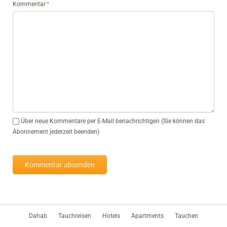
Pflichtfeld
Kommentar
*
Über neue Kommentare per E-Mail benachrichtigen (Sie können das
Abonnement jederzeit beenden)
Kommentar absenden
Navigation
Dahab
Tauchreisen
Hotels
Apartments
Tauchen
überspringen